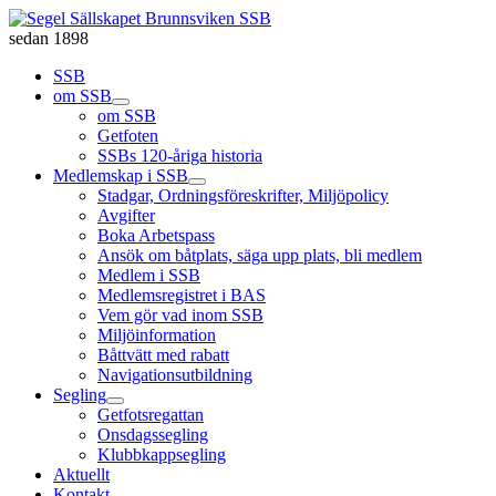
sedan 1898
SSB
om SSB
om SSB
Getfoten
SSBs 120-åriga historia
Medlemskap i SSB
Stadgar, Ordningsföreskrifter, Miljöpolicy
Avgifter
Boka Arbetspass
Ansök om båtplats, säga upp plats, bli medlem
Medlem i SSB
Medlemsregistret i BAS
Vem gör vad inom SSB
Miljöinformation
Båttvätt med rabatt
Navigationsutbildning
Segling
Getfotsregattan
Onsdagssegling
Klubbkappsegling
Aktuellt
Kontakt