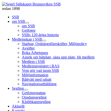
sedan 1898
SSB
om SSB
om SSB
Getfoten
SSBs 120-åriga historia
Medlemskap i SSB
Stadgar, Ordningsföreskrifter, Miljöpolicy
Avgifter
Boka Arbetspass
Ansök om båtplats, säga upp plats, bli medlem
Medlem i SSB
Medlemsregistret i BAS
Vem gör vad inom SSB
Miljöinformation
Båttvätt med rabatt
Navigationsutbildning
Segling
Getfotsregattan
Onsdagssegling
Klubbkappsegling
Aktuellt
Kontakt