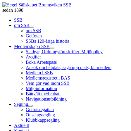
sedan 1898
SSB
om SSB
om SSB
Getfoten
SSBs 120-åriga historia
Medlemskap i SSB
Stadgar, Ordningsföreskrifter, Miljöpolicy
Avgifter
Boka Arbetspass
Ansök om båtplats, säga upp plats, bli medlem
Medlem i SSB
Medlemsregistret i BAS
Vem gör vad inom SSB
Miljöinformation
Båttvätt med rabatt
Navigationsutbildning
Segling
Getfotsregattan
Onsdagssegling
Klubbkappsegling
Aktuellt
Kontakt