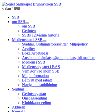
sedan 1898
SSB
om SSB
om SSB
Getfoten
SSBs 120-åriga historia
Medlemskap i SSB
Stadgar, Ordningsföreskrifter, Miljöpolicy
Avgifter
Boka Arbetspass
Ansök om båtplats, säga upp plats, bli medlem
Medlem i SSB
Medlemsregistret i BAS
Vem gör vad inom SSB
Miljöinformation
Båttvätt med rabatt
Navigationsutbildning
Segling
Getfotsregattan
Onsdagssegling
Klubbkappsegling
Aktuellt
Kontakt