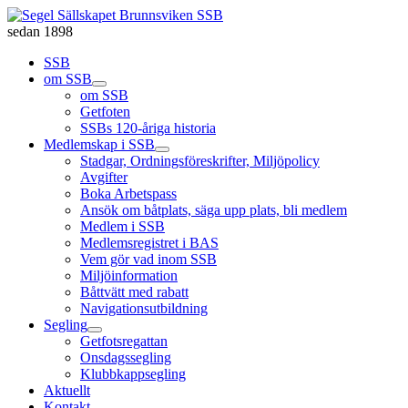
sedan 1898
SSB
om SSB
om SSB
Getfoten
SSBs 120-åriga historia
Medlemskap i SSB
Stadgar, Ordningsföreskrifter, Miljöpolicy
Avgifter
Boka Arbetspass
Ansök om båtplats, säga upp plats, bli medlem
Medlem i SSB
Medlemsregistret i BAS
Vem gör vad inom SSB
Miljöinformation
Båttvätt med rabatt
Navigationsutbildning
Segling
Getfotsregattan
Onsdagssegling
Klubbkappsegling
Aktuellt
Kontakt