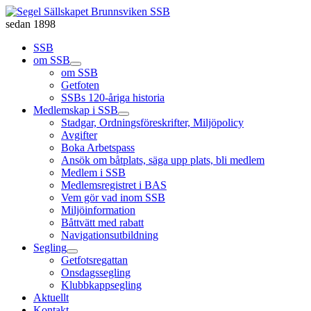
sedan 1898
SSB
om SSB
om SSB
Getfoten
SSBs 120-åriga historia
Medlemskap i SSB
Stadgar, Ordningsföreskrifter, Miljöpolicy
Avgifter
Boka Arbetspass
Ansök om båtplats, säga upp plats, bli medlem
Medlem i SSB
Medlemsregistret i BAS
Vem gör vad inom SSB
Miljöinformation
Båttvätt med rabatt
Navigationsutbildning
Segling
Getfotsregattan
Onsdagssegling
Klubbkappsegling
Aktuellt
Kontakt