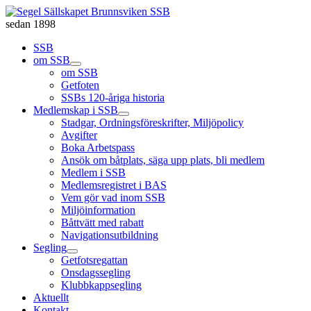
sedan 1898
SSB
om SSB
om SSB
Getfoten
SSBs 120-åriga historia
Medlemskap i SSB
Stadgar, Ordningsföreskrifter, Miljöpolicy
Avgifter
Boka Arbetspass
Ansök om båtplats, säga upp plats, bli medlem
Medlem i SSB
Medlemsregistret i BAS
Vem gör vad inom SSB
Miljöinformation
Båttvätt med rabatt
Navigationsutbildning
Segling
Getfotsregattan
Onsdagssegling
Klubbkappsegling
Aktuellt
Kontakt