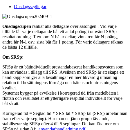
Onsdagsseglingar
Onsdagscupen
rankar alla deltagare över säsongen . Vid varje
tillfälle får varje deltagande båt ett antal poäng i omvänd SRSp
resultat ordning. T.ex. om N båtar deltar, vinnaren får N poäng,
andra får N-1 osv. sista båt får 1 poäng. För varje deltagare räknas
de bästa 12 tillfälle.
Om SRSp:
SRSp är ett båtindividuellt prestandabaserat handikappsystem som
kan användas i tillägg till SRS. Avsikten med SRSp är att skapa ett
handikapp som ger alla besättningar en mer likvärdig utmaning i
relation till besättningens förmåga och båtens och utrustningens
kvalitet.
Systemet bygger på avvikelse i korregerad tid från medelbåten i
flottan och resultatet är ett ytterligare respittal individuellt för varje
båt så att:
Korrigerad tid = Seglad tid * SRS-tal * SRSp-tal (SRSp arbetar man
fram efter varje segling). Har man en jämn grupp tävlande,
stabiliserar sig SRSp efter 4 till 5 seglingar. Du kan läsa mer om
SRSp på sidan 8 i:
anvandarhandledning.pdf