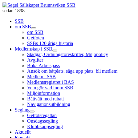
sedan 1898
SSB
om SSB
om SSB
Getfoten
SSBs 120-åriga historia
Medlemskap i SSB
Stadgar, Ordningsföreskrifter, Miljöpolicy
Avgifter
Boka Arbetspass
Ansök om båtplats, säga upp plats, bli medlem
Medlem i SSB
Medlemsregistret i BAS
Vem gör vad inom SSB
Miljöinformation
Båttvätt med rabatt
Navigationsutbildning
Segling
Getfotsregattan
Onsdagssegling
Klubbkappsegling
Aktuellt
Kontakt