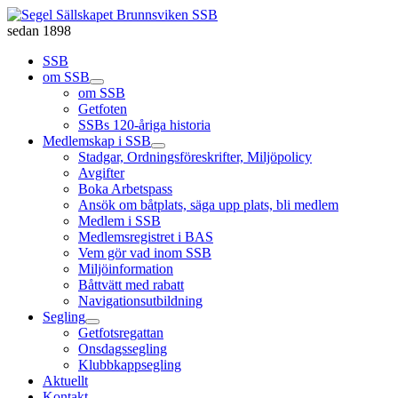
sedan 1898
SSB
om SSB
om SSB
Getfoten
SSBs 120-åriga historia
Medlemskap i SSB
Stadgar, Ordningsföreskrifter, Miljöpolicy
Avgifter
Boka Arbetspass
Ansök om båtplats, säga upp plats, bli medlem
Medlem i SSB
Medlemsregistret i BAS
Vem gör vad inom SSB
Miljöinformation
Båttvätt med rabatt
Navigationsutbildning
Segling
Getfotsregattan
Onsdagssegling
Klubbkappsegling
Aktuellt
Kontakt