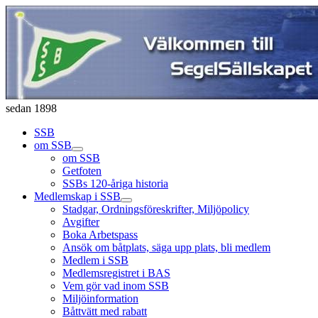
sedan 1898
SSB
om SSB
om SSB
Getfoten
SSBs 120-åriga historia
Medlemskap i SSB
Stadgar, Ordningsföreskrifter, Miljöpolicy
Avgifter
Boka Arbetspass
Ansök om båtplats, säga upp plats, bli medlem
Medlem i SSB
Medlemsregistret i BAS
Vem gör vad inom SSB
Miljöinformation
Båttvätt med rabatt